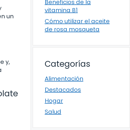
Beneficios de la
y
vitamina B1
en un
Cómo utilizar el aceite
de rosa mosqueta
e y,
Categorías
a
Alimentación
Destacados
late
Hogar
Salud