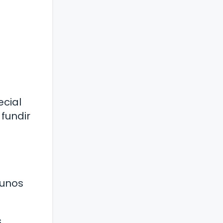
ecial
fundir
gunos
.