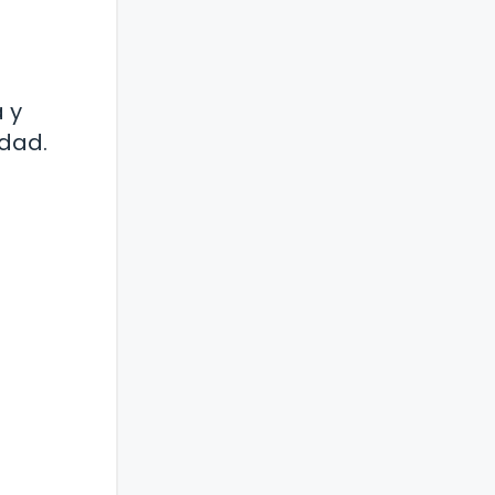
 y
idad.