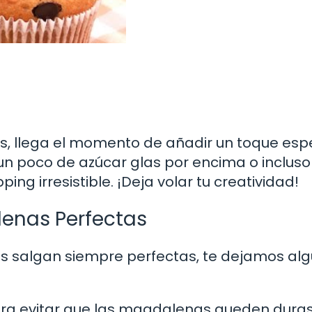
s, llega el momento de añadir un toque esp
n poco de azúcar glas por encima o incluso 
ng irresistible. ¡Deja volar tu creatividad!
lenas Perfectas
s salgan siempre perfectas, te dejamos al
ra evitar que las magdalenas queden duras