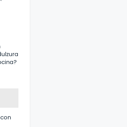
n
dulzura
ocina?
 con