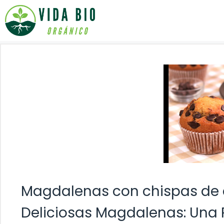
Saltar
al
contenido
Magdalenas con chispas de 
Deliciosas Magdalenas: Una R