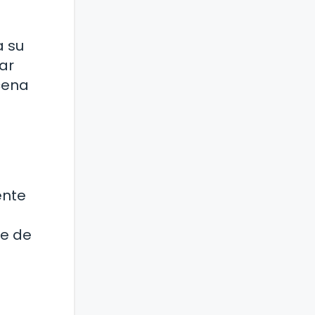
a su
rar
cena
ente
te de