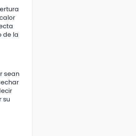
ertura
 calor
recta
 de la
or sean
sechar
decir
r su