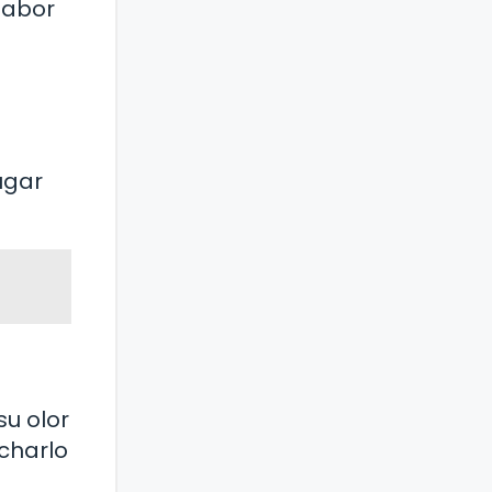
sabor
ugar
su olor
charlo