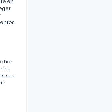
nte en
teger
r
mentos
.
sabor
ntro
as sus
 un