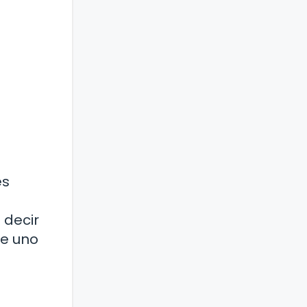
es
 decir
de uno