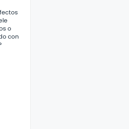
efectos
ele
os o
ado con
?