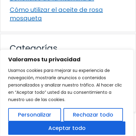
Cómo utilizar el aceite de rosa
mosqueta
Categorías
Valoramos tu privacidad
Alimentación
Usamos cookies para mejorar su experiencia de
Destacados
navegación, mostrarle anuncios o contenidos
personalizados y analizar nuestro tráfico. Al hacer clic
Hogar
en “Aceptar todo” usted da su consentimiento a
Salud
nuestro uso de las cookies.
Personalizar
Rechazar todo
© 2026
Política de Privacidad
.
|
Aviso Legal
|
Aceptar todo
Política de Cookies