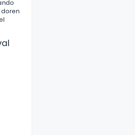
uando
e doren
el
val