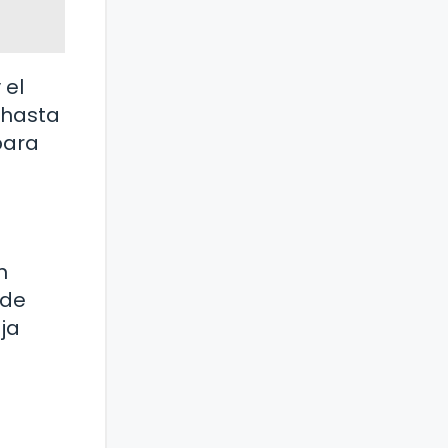
 el
 hasta
para
n
 de
ja