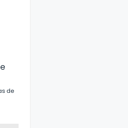
de
as de