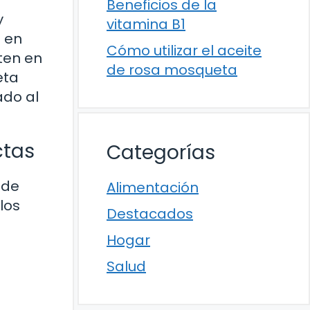
Beneficios de la
y
vitamina B1
l en
Cómo utilizar el aceite
ten en
de rosa mosqueta
eta
ado al
ctas
Categorías
 de
Alimentación
los
Destacados
Hogar
Salud