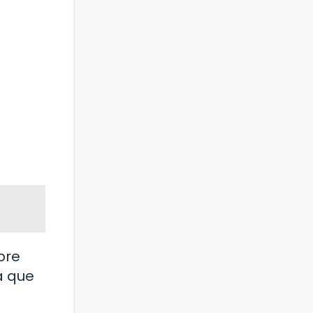
bre
á que