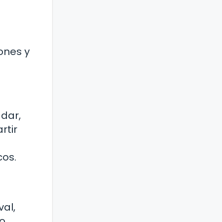
ones y
adar,
rtir
cos.
val,
o,