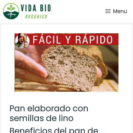
Saltar
Menu
al
contenido
Pan elaborado con
semillas de lino
Beneficios del pan de