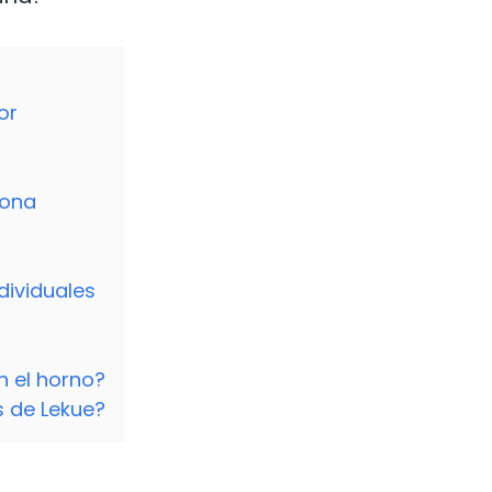
or
cona
dividuales
n el horno?
 de Lekue?