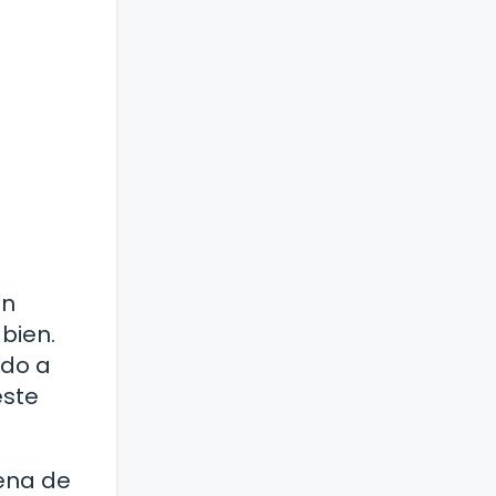
on
bien.
ado a
este
lena de