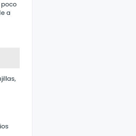
n poco
de a
illas,
e
ios