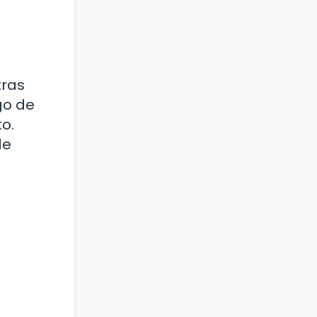
tras
go de
to.
de