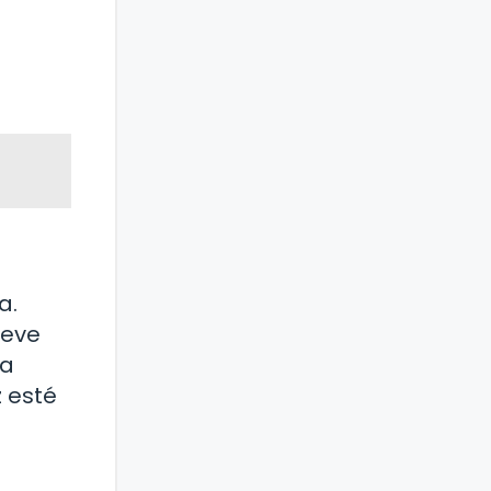
a.
ueve
 a
 esté