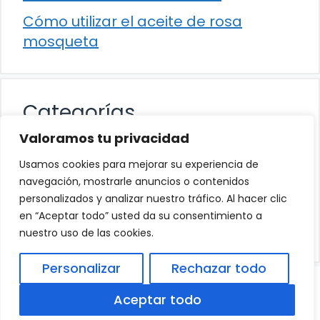
Cómo utilizar el aceite de rosa
mosqueta
Categorías
Valoramos tu privacidad
Alimentación
Usamos cookies para mejorar su experiencia de
Destacados
navegación, mostrarle anuncios o contenidos
personalizados y analizar nuestro tráfico. Al hacer clic
Hogar
en “Aceptar todo” usted da su consentimiento a
Salud
nuestro uso de las cookies.
Personalizar
Rechazar todo
© 2026
Política de Privacidad
.
|
Aviso Legal
|
Aceptar todo
Política de Cookies