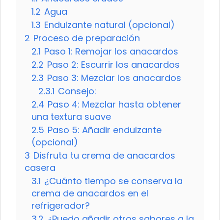
1.2
Agua
1.3
Endulzante natural (opcional)
2
Proceso de preparación
2.1
Paso 1: Remojar los anacardos
2.2
Paso 2: Escurrir los anacardos
2.3
Paso 3: Mezclar los anacardos
2.3.1
Consejo:
2.4
Paso 4: Mezclar hasta obtener
una textura suave
2.5
Paso 5: Añadir endulzante
(opcional)
3
Disfruta tu crema de anacardos
casera
3.1
¿Cuánto tiempo se conserva la
crema de anacardos en el
refrigerador?
3.2
¿Puedo añadir otros sabores a la