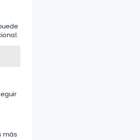
 puede
ional.
seguir
es más