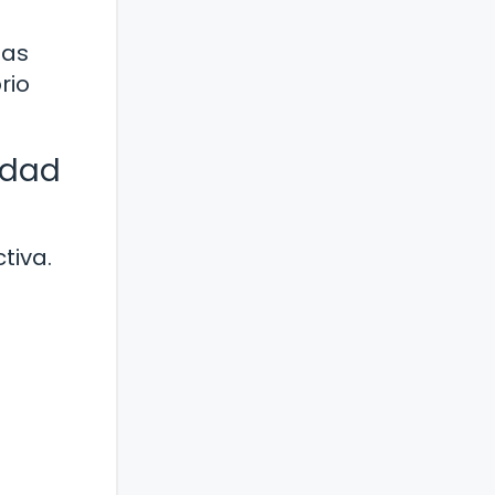
las
rio
vidad
d
tiva.