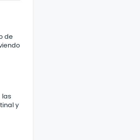
o de
oviendo
n
 las
inal y