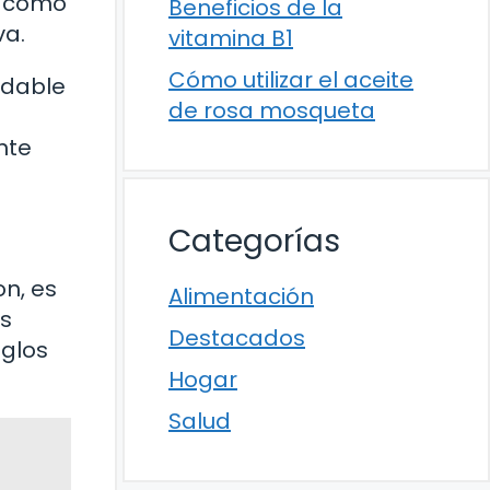
s cómo
Beneficios de la
va.
vitamina B1
Cómo utilizar el aceite
udable
de rosa mosqueta
nte
Categorías
n, es
Alimentación
s
Destacados
iglos
Hogar
Salud