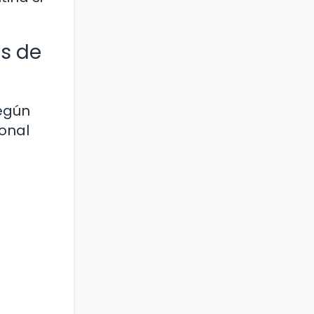
es de
según
ional