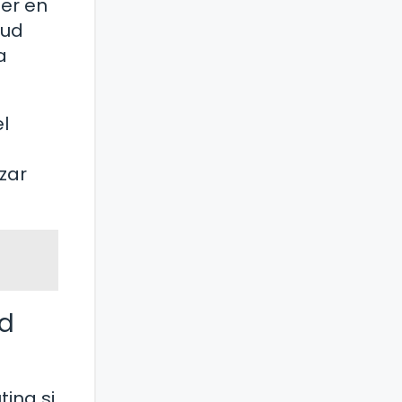
ner en
lud
a
l
zar
ud
ina si