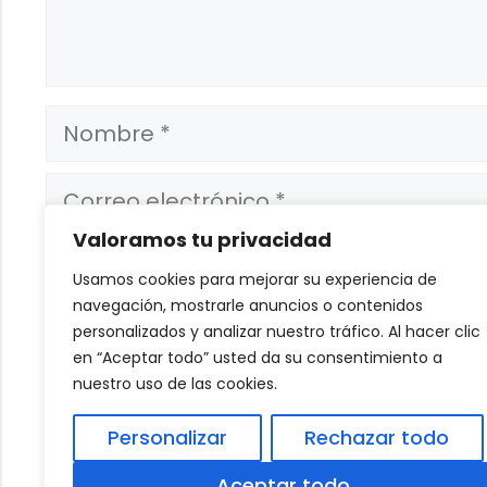
Nombre
Correo
electrónico
Valoramos tu privacidad
Web
Usamos cookies para mejorar su experiencia de
navegación, mostrarle anuncios o contenidos
Guarda mi nombre, correo electrónic
personalizados y analizar nuestro tráfico. Al hacer clic
que comente.
en “Aceptar todo” usted da su consentimiento a
nuestro uso de las cookies.
Personalizar
Rechazar todo
Aceptar todo