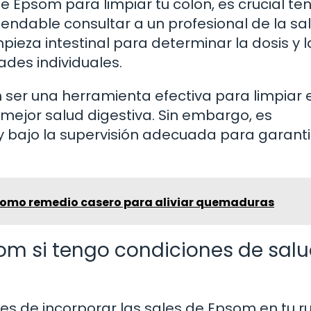
de Epsom para limpiar tu colon, es crucial te
ndable consultar a un profesional de la sa
mpieza intestinal para determinar la dosis y l
des individuales.
ser una herramienta efectiva para limpiar e
mejor salud digestiva. Sin embargo, es
y bajo la supervisión adecuada para garanti
 como remedio casero para aliviar quemaduras
om si tengo condiciones de sal
s de incorporar las sales de Epsom en tu rut